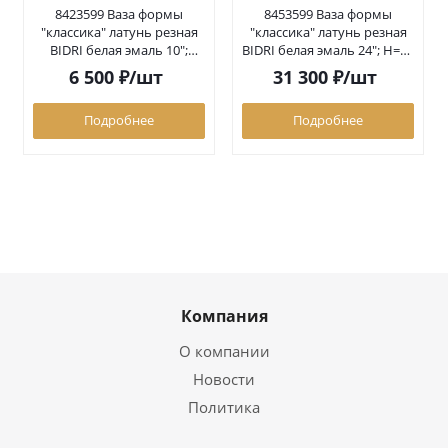
8423599 Ваза формы
8453599 Ваза формы
"классика" латунь резная
"классика" латунь резная
BIDRI белая эмаль 10";
BIDRI белая эмаль 24"; H=61
Н=25,5 см (3599) 8423599
см (3599) 8453599
6 500
₽
/шт
31 300
₽
/шт
Подробнее
Подробнее
Компания
О компании
Новости
Политика