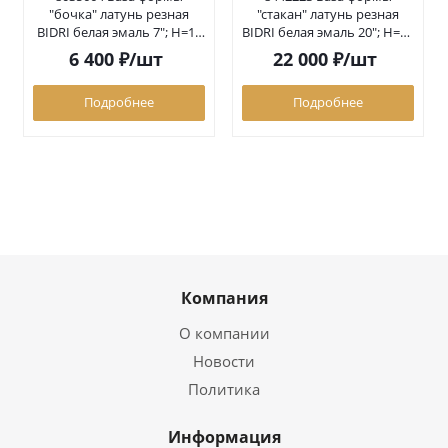
"бочка" латунь резная
"стакан" латунь резная
BIDRI белая эмаль 7"; Н=18
BIDRI белая эмаль 20"; Н=51
см; (5664) 8035664
см (2223) 8442223
6 400
₽
/шт
22 000
₽
/шт
Подробнее
Подробнее
Компания
О компании
Новости
Политика
Информация