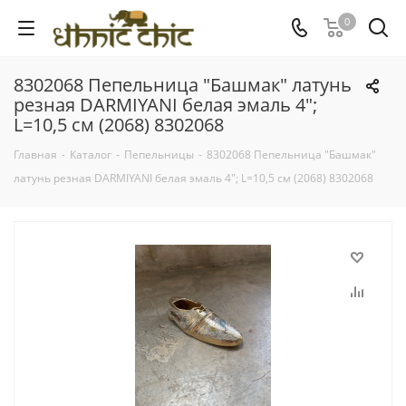
0
8302068 Пепельница "Башмак" латунь
резная DARMIYANI белая эмаль 4";
L=10,5 см (2068) 8302068
Главная
-
Каталог
-
Пепельницы
-
8302068 Пепельница "Башмак"
латунь резная DARMIYANI белая эмаль 4"; L=10,5 см (2068) 8302068