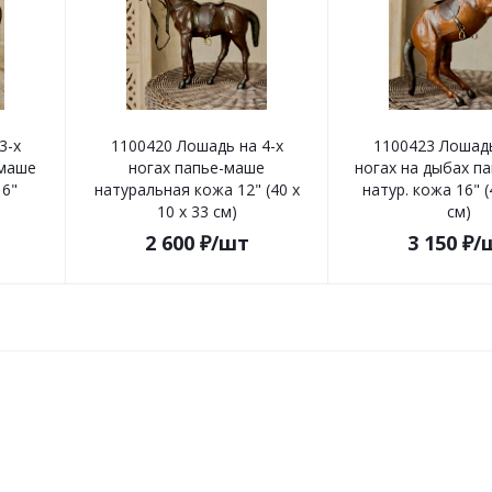
3-х
1100420 Лошадь на 4-х
1100423 Лошадь
-маше
ногах папье-маше
ногах на дыбах п
16"
натуральная кожа 12" (40 х
натур. кожа 16" 
10 х 33 см)
см)
2 600
₽
/шт
3 150
₽
/