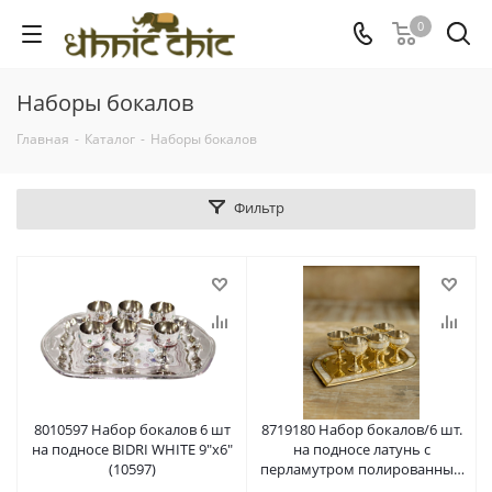
0
Наборы бокалов
Главная
-
Каталог
-
Наборы бокалов
Фильтр
8010597 Набор бокалов 6 шт
8719180 Набор бокалов/6 шт.
на подносе BIDRI WHITE 9"x6"
на подносе латунь с
(10597)
перламутром полированный
9''x6,5''; 23x14 см, 50 мл (19180)