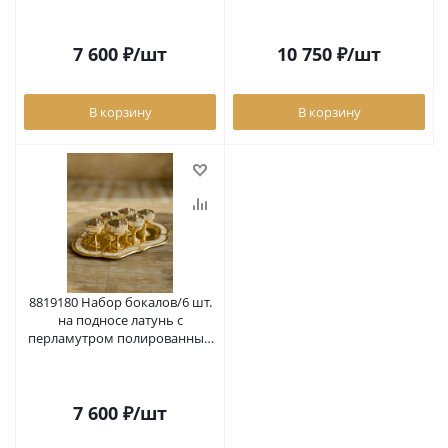
7 600
₽
/шт
10 750
₽
/шт
В корзину
В корзину
8819180 Набор бокалов/6 шт.
на подносе латунь с
перламутром полированный
9''x5,5''; 23x14 см, 25 мл (19180)
7 600
₽
/шт